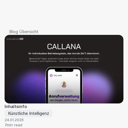
C
A
L
L
A
N
A
Blog Übersicht
Inhaltsinfo
Künstliche Intelligenz
24.01.2026
7
min read