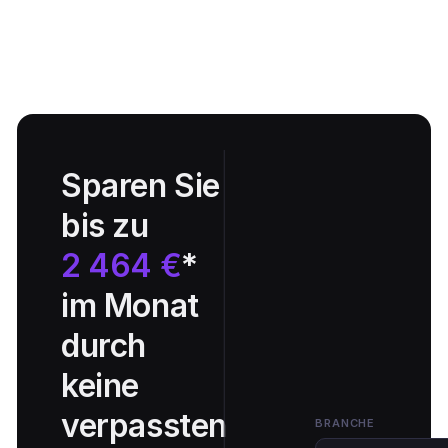
Zendesk
Stripe
Zoho
Google Sheets
M
Sparen Sie
bis zu
2 464 €
*
im Monat
durch
keine
verpassten
BRANCHE