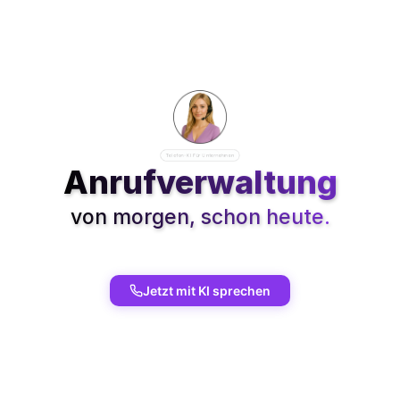
C
A
L
L
A
N
A
Telefon-KI Für Unternehmen
Anrufverwaltung
von morgen, schon heute.
Professioneller
Kundenservice
mit
Ihrer
eigenen
KI.
Nie
wieder
verpasste
Anrufe
–
immer
erreichbar.
Jetzt mit KI sprechen