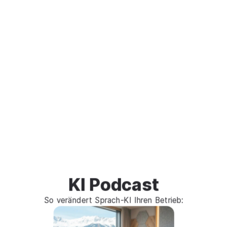
M
e
h
r
a
l
s
1
0
0
+
I
n
t
e
g
r
a
t
i
o
n
e
n
,
t
ä
g
l
i
c
h
m
e
h
r
,
u
m
I
h
r
e
P
r
o
z
e
s
s
e
z
u
d
i
g
i
t
a
l
i
s
i
e
r
e
n
.
Google Kalender
Calendly
KI Podcast
So verändert Sprach-KI Ihren Betrieb: