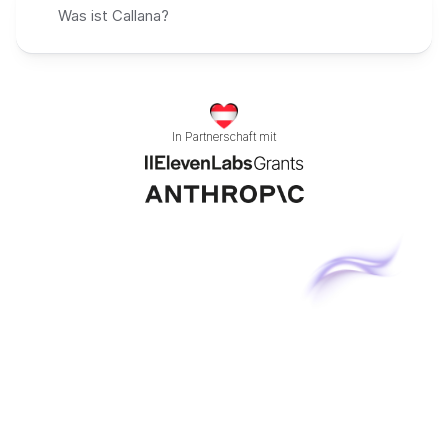
Was ist Callana?
In Partnerschaft mit
C
A
L
L
A
N
A
Öffnungszeiten: Mo-Sa 9:00 - 17:00 Uhr.
Erreichbar 24/7.