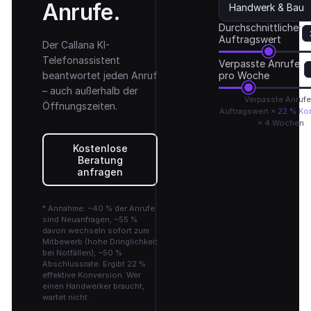
Anrufe.
Handwerk & Bau
Durchschnittlicher
Auftragswert
Der Callana KI-
Telefonassistent
Verpasste Anrufe
beantwortet jeden Anruf
pro Woche
– auch außerhalb der
Verpasste Anrufe
Öffnungszeiten.
Auftragswert ×
22 %
Kon
× 4 Wochen
Kostenlose
Beratung
anfragen
*
Annahme: ~40 % der Anrufe
sind Neuanfragen, ~55 %
davon wechseln sofort zum
Mitbewerb (hohe Dringlichkeit
bei Notfällen), ~50 %
Abschlussrate. Ergibt 22 %
effektive Konversion. Wer
einen Handwerker braucht,
wartet nicht.