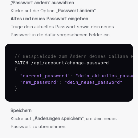
„Passwort ändern“ auswählen
Klicke auf die Option 
„Passwort ändern“
.
Altes und neues Passwort eingeben
Trage dein aktuelles Passwort sowie dein neues 
Passwort in die dafür vorgesehenen Felder ein.
// Beispielcode zum Ändern deines Callana Pa
PATCH
 /
api
/
account
/
change
-
password
{
"current_password"
:
"dein_aktuelles_passwo
"new_password"
:
"dein_neues_password"
}
Speichern
Klicke auf 
„Änderungen speichern“
, um dein neues 
Passwort zu übernehmen.